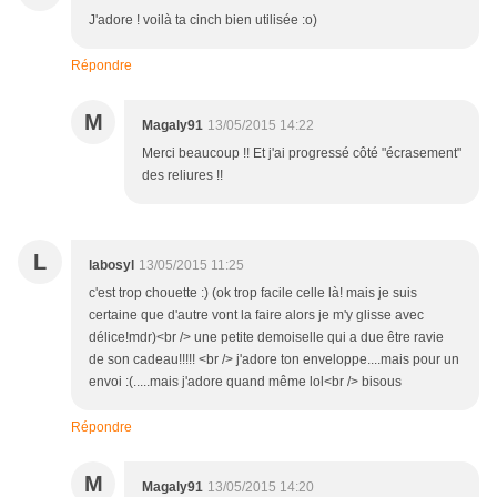
J'adore ! voilà ta cinch bien utilisée :o)
Répondre
M
Magaly91
13/05/2015 14:22
Merci beaucoup !! Et j'ai progressé côté "écrasement"
des reliures !!
L
labosyl
13/05/2015 11:25
c'est trop chouette :) (ok trop facile celle là! mais je suis
certaine que d'autre vont la faire alors je m'y glisse avec
délice!mdr)<br /> une petite demoiselle qui a due être ravie
de son cadeau!!!!! <br /> j'adore ton enveloppe....mais pour un
envoi :(.....mais j'adore quand même lol<br /> bisous
Répondre
M
Magaly91
13/05/2015 14:20