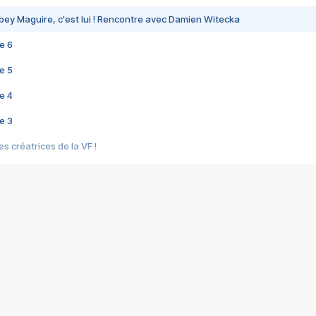
bey Maguire, c'est lui ! Rencontre avec Damien Witecka
e 6
e 5
e 4
e 3
s créatrices de la VF !
e 2
e 1
e Mektoub My Love arrive enfin ! Rencontre avec Shaïn Boumedine et Sal
i : après Toni en famille
elle réalise le bouleversant Dites lui que je l'aime
ais ! Rencontre autour de Vie privée de Rebecca Zlotowski