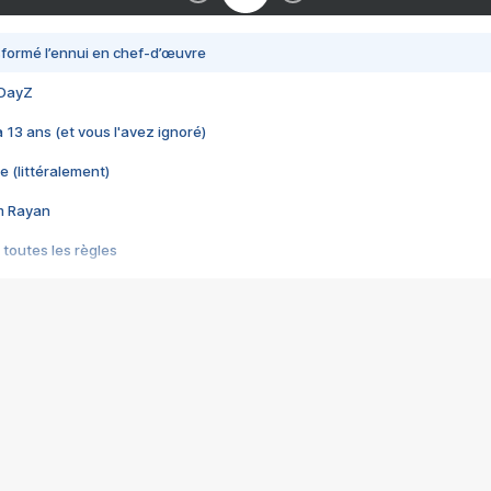
nsformé l’ennui en chef-d’œuvre
 DayZ
 a 13 ans (et vous l'avez ignoré)
e (littéralement)
im Rayan
 toutes les règles
s les jeux vidéo
us choquant de Rockstar ? - Le scandale BULLY
e plus moche de Steam
du RÊVE tourne au CAUCHEMAR
pendant 8 heures
it… à tort