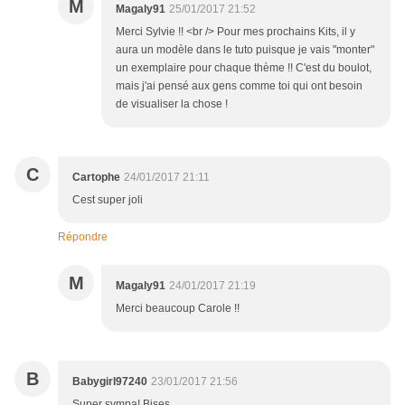
M
Magaly91
25/01/2017 21:52
Merci Sylvie !! <br /> Pour mes prochains Kits, il y
aura un modèle dans le tuto puisque je vais "monter"
un exemplaire pour chaque thème !! C'est du boulot,
mais j'ai pensé aux gens comme toi qui ont besoin
de visualiser la chose !
C
Cartophe
24/01/2017 21:11
Cest super joli
Répondre
M
Magaly91
24/01/2017 21:19
Merci beaucoup Carole !!
B
Babygirl97240
23/01/2017 21:56
Super sympa! Bises