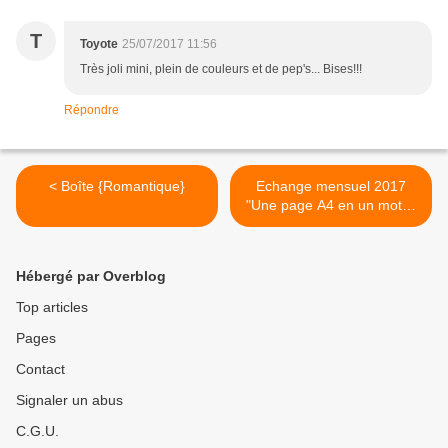
T
Toyote
25/07/2017 11:56
Très joli mini, plein de couleurs et de pep's... Bises!!!
Répondre
< Boîte {Romantique}
Echange mensuel 2017
"Une page A4 en un mot" -
Page de couverture >
Hébergé par Overblog
Top articles
Pages
Contact
Signaler un abus
C.G.U.