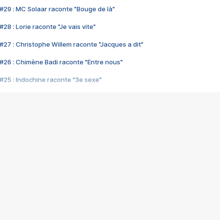
#29 : MC Solaar raconte "Bouge de là"
28 : Lorie raconte "Je vais vite"
#27 : Christophe Willem raconte "Jacques a dit"
#26 : Chimène Badi raconte "Entre nous"
#25 : Indochine raconte "3e sexe"
#24 : Zaho raconte "C'est chelou"
#23 : Patrick Bruel raconte "Au café des délices"
#22 : Kyo raconte "Le chemin"
#21 : Nolwenn Leroy raconte "Cassé"
#20 : Patrick Hernandez raconte "Born to be alive"
#19 : Lorie raconte "Près de moi"
#18 : Michael Jones raconte "A nos actes manqués" (avec Jean-Jacque