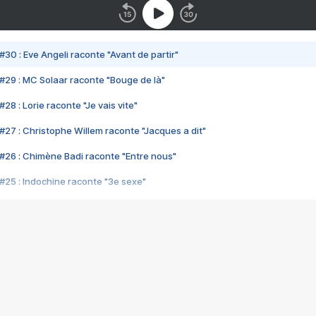
#30 : Eve Angeli raconte "Avant de partir"
#29 : MC Solaar raconte "Bouge de là"
28 : Lorie raconte "Je vais vite"
#27 : Christophe Willem raconte "Jacques a dit"
#26 : Chimène Badi raconte "Entre nous"
#25 : Indochine raconte "3e sexe"
#24 : Zaho raconte "C'est chelou"
#23 : Patrick Bruel raconte "Au café des délices"
#22 : Kyo raconte "Le chemin"
#21 : Nolwenn Leroy raconte "Cassé"
#20 : Patrick Hernandez raconte "Born to be alive"