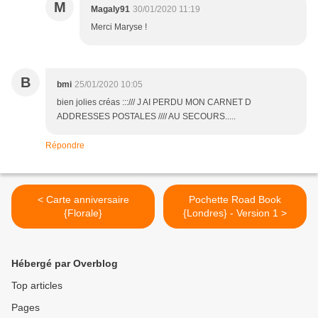
M
Magaly91
30/01/2020 11:19
Merci Maryse !
B
bmi
25/01/2020 10:05
bien jolies créas :::/// J AI PERDU MON CARNET D
ADDRESSES POSTALES //// AU SECOURS.....
Répondre
< Carte anniversaire
Pochette Road Book
{Florale}
{Londres} - Version 1 >
Hébergé par Overblog
Top articles
Pages