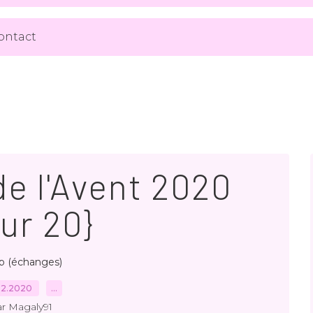
ontact
de l'Avent 2020
ur 20}
p (échanges)
12.2020
…
r Magaly91