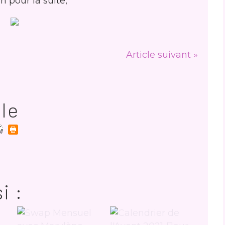
 pour la suite,
Article suivant »
cle
i :