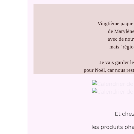
Vingtième paquet
de Marylène
avec de nou
mais "région
Je vais garder l
pour Noël, car nous res
Et chez
les produits ph