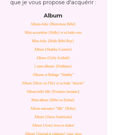
que je vous propose d'acquérir :
Album
Album-folio {Bienvenue Bébé}
Mini-accordéon {Hello} et sa boîte rose
Mini-folio {Hello Bébé Boy}
Album {Shabby-Couture}
Album {Girly Acidulé}
2 mini-albums {Pétillants}
Albums et Boîtage "Shabby"
Album {Hiver en Fête} et sa boîte "dossier"
Album bébé fille {Premiers Instants}
Mini-album {Bébé ou Enfant}
Album naissance "fille" {Robe}
Album {Ouest Américain}
Album {Asie} tissu et shaker
Album {Journal et citations} couv. tissu