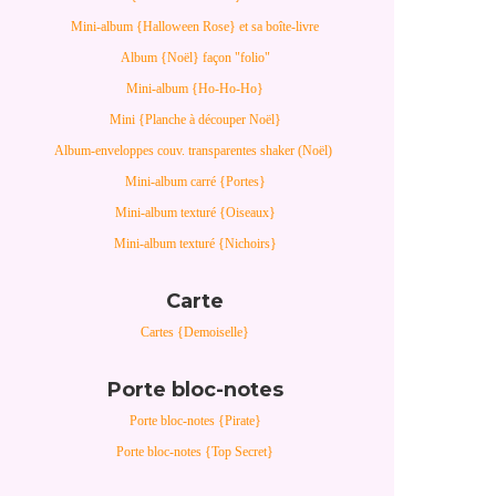
Mini-album {Halloween Rose} et sa boîte-livre
Album {Noël} façon "folio"
Mini-album {Ho-Ho-Ho}
Mini {Planche à découper Noël}
Album-enveloppes couv. transparentes shaker (Noël)
Mini-album carré {Portes}
Mini-album texturé {Oiseaux}
Mini-album texturé {Nichoirs}
Carte
Cartes {Demoiselle}
Porte bloc-notes
Porte bloc-notes {Pirate}
Porte bloc-notes {Top Secret}