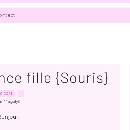
ontact
ce fille {Souris}
10.2021
…
r Magaly91
Bonjour,