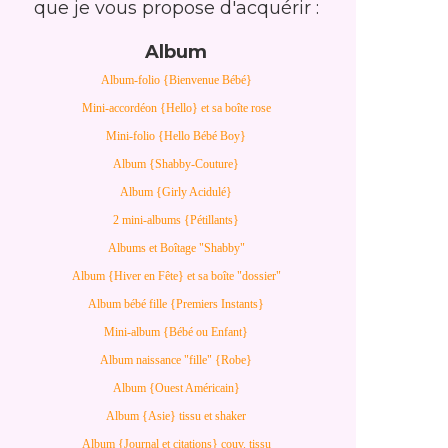
que je vous propose d'acquérir :
Album
Album-folio {Bienvenue Bébé}
Mini-accordéon {Hello} et sa boîte rose
Mini-folio {Hello Bébé Boy}
Album {Shabby-Couture}
Album {Girly Acidulé}
2 mini-albums {Pétillants}
Albums et Boîtage "Shabby"
Album {Hiver en Fête} et sa boîte "dossier"
Album bébé fille {Premiers Instants}
Mini-album {Bébé ou Enfant}
Album naissance "fille" {Robe}
Album {Ouest Américain}
Album {Asie} tissu et shaker
Album {Journal et citations} couv. tissu