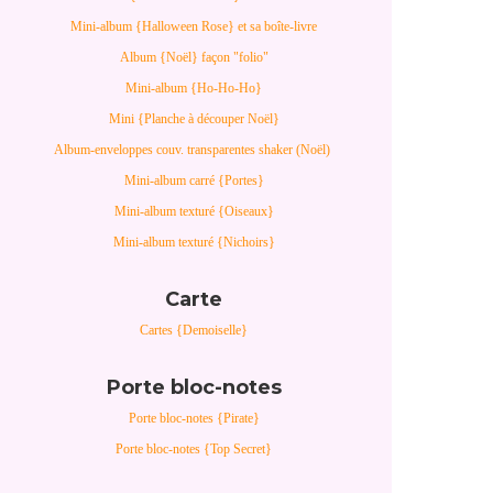
Mini-album {Halloween Rose} et sa boîte-livre
Album {Noël} façon "folio"
Mini-album {Ho-Ho-Ho}
Mini {Planche à découper Noël}
Album-enveloppes couv. transparentes shaker (Noël)
Mini-album carré {Portes}
Mini-album texturé {Oiseaux}
Mini-album texturé {Nichoirs}
Carte
Cartes {Demoiselle}
Porte bloc-notes
Porte bloc-notes {Pirate}
Porte bloc-notes {Top Secret}