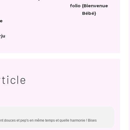
folio {Bienvenue
Bébé}
le
rju
ticle
 sont douces et pep's en même temps et quelle harmonie ! Bises