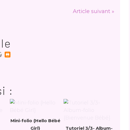
Article suivant »
cle
i :
Mini-folio {Hello Bébé
Girl}
Tutoriel 3/3- Album-