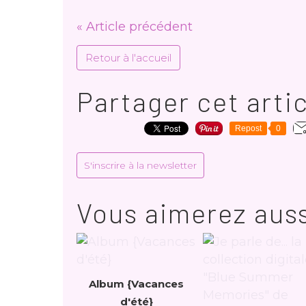
« Article précédent
Retour à l'accueil
Partager cet arti
Repost
0
S'inscrire à la newsletter
Vous aimerez auss
Album {Vacances
d'été}