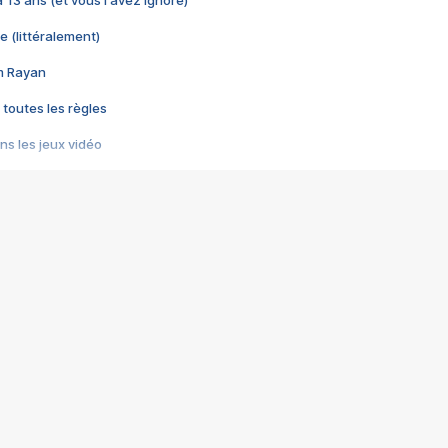
 a 13 ans (et vous l'avez ignoré)
e (littéralement)
im Rayan
 toutes les règles
s les jeux vidéo
us choquant de Rockstar ? - Le scandale BULLY
e plus moche de Steam
du RÊVE tourne au CAUCHEMAR
pendant 8 heures
it… à tort
umiliés par un jeu vidéo
ire - Final Fantasy 8
ti un empire - Age of Empires