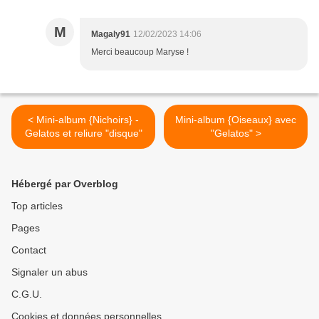
M
Magaly91
12/02/2023 14:06
Merci beaucoup Maryse !
< Mini-album {Nichoirs} -
Mini-album {Oiseaux} avec
Gelatos et reliure "disque"
"Gelatos" >
Hébergé par Overblog
Top articles
Pages
Contact
Signaler un abus
C.G.U.
Cookies et données personnelles