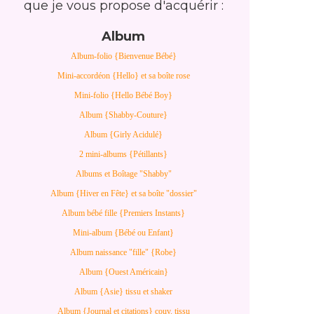
que je vous propose d'acquérir :
Album
Album-folio {Bienvenue Bébé}
Mini-accordéon {Hello} et sa boîte rose
Mini-folio {Hello Bébé Boy}
Album {Shabby-Couture}
Album {Girly Acidulé}
2 mini-albums {Pétillants}
Albums et Boîtage "Shabby"
Album {Hiver en Fête} et sa boîte "dossier"
Album bébé fille {Premiers Instants}
Mini-album {Bébé ou Enfant}
Album naissance "fille" {Robe}
Album {Ouest Américain}
Album {Asie} tissu et shaker
Album {Journal et citations} couv. tissu