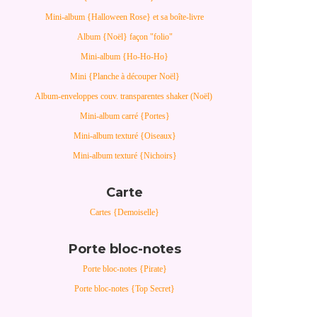
Mini-album {Halloween Rose} et sa boîte-livre
Album {Noël} façon "folio"
Mini-album {Ho-Ho-Ho}
Mini {Planche à découper Noël}
Album-enveloppes couv. transparentes shaker (Noël)
Mini-album carré {Portes}
Mini-album texturé {Oiseaux}
Mini-album texturé {Nichoirs}
Carte
Cartes {Demoiselle}
Porte bloc-notes
Porte bloc-notes {Pirate}
Porte bloc-notes {Top Secret}