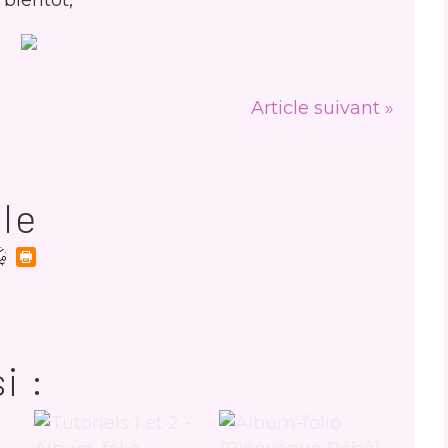
 bientôt,
Article suivant »
cle
i :