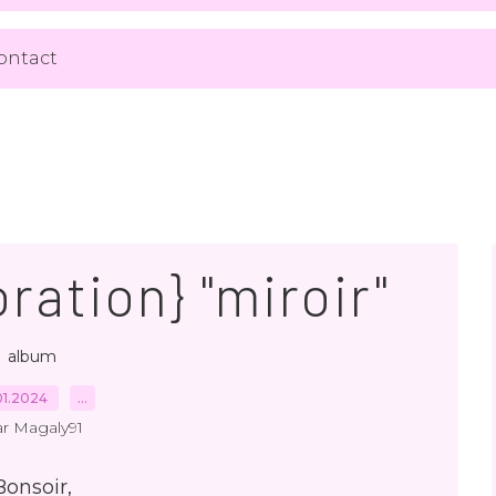
ontact
ration} "miroir"
album
01.2024
…
r Magaly91
Bonsoir,