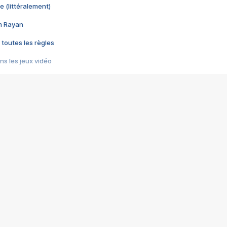
e (littéralement)
im Rayan
 toutes les règles
s les jeux vidéo
us choquant de Rockstar ? - Le scandale BULLY
e plus moche de Steam
du RÊVE tourne au CAUCHEMAR
pendant 8 heures
it… à tort
umiliés par un jeu vidéo
ire - Final Fantasy 8
ti un empire - Age of Empires
story DOFUS