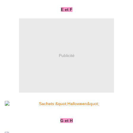
E et F
Publicité
G et H