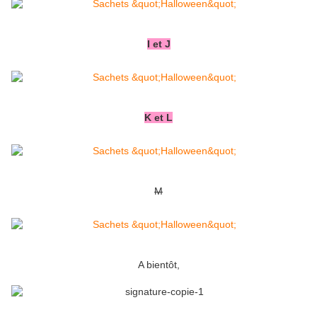
I et J
K et L
M
A bientôt,