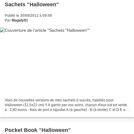
Sachets "Halloween"
Publié le 30/09/2012 à 09:00
Par
Magaly91
Voici de nouvelles versions de mes sachets à succès, habillés pour
Halloween (11,5x21 cm) !! A garnir par vos soins, chacun d'eux est en vente
à : 2,80 euros - frais de port à rajouter A (à gauche) - B (à droite) C et D E et F
G et H I et J K et L M A...
Pocket Book "Halloween"