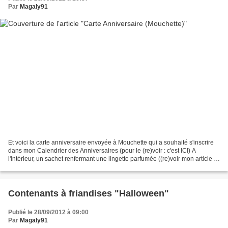
Par
Magaly91
Et voici la carte anniversaire envoyée à Mouchette qui a souhaité s'inscrire
dans mon Calendrier des Anniversaires (pour le (re)voir : c'est ICI) A
l'intérieur, un sachet renfermant une lingette parfumée ((re)voir mon article à
ce sujet : ICI) Fournitures...
Contenants à friandises "Halloween"
Publié le 28/09/2012 à 09:00
Par
Magaly91