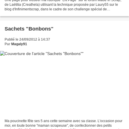
de Laëtitia (Creathela) utilisant la technique proposée par Laury55 sur le
blog d'Infinimentscrap, dans le cadre de son challenge spécial de
septembre. Comme toujours, des tampons...
Sachets "Bonbons"
Publié le 24/09/2012 à 14:37
Par
Magaly91
Ma poucinette fête ses 5 ans cette semaine avec sa classe. L'occasion pour
moi, en toute bonne "maman scrapeuse", de confectionner des petits