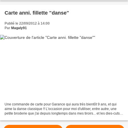
Carte anni. fillette "danse"
Publié le 22/09/2012 à 14:00
Par
Magaly91
Une commande de carte pour Garance qui aura très bientôt 9 ans, et qui
aime la danse classique !! L'occasion pour moi d'utiliser, entre autre, une
petite broderie que j'ai depuis longtemps dans mes tiroirs... et les dies-cuts
offerts tout récemement par...