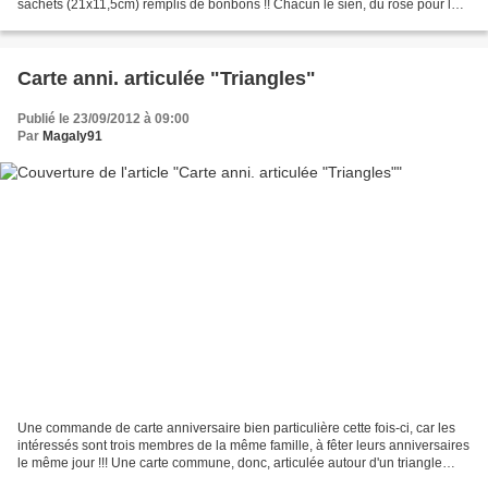
sachets (21x11,5cm) remplis de bonbons !! Chacun le sien, du rose pour les
filles (15 nenettes), du bleu pour...
Carte anni. articulée "Triangles"
Publié le 23/09/2012 à 09:00
Par
Magaly91
Une commande de carte anniversaire bien particulière cette fois-ci, car les
intéressés sont trois membres de la même famille, à fêter leurs anniversaires
le même jour !!! Une carte commune, donc, articulée autour d'un triangle
central laissé vierge pour...