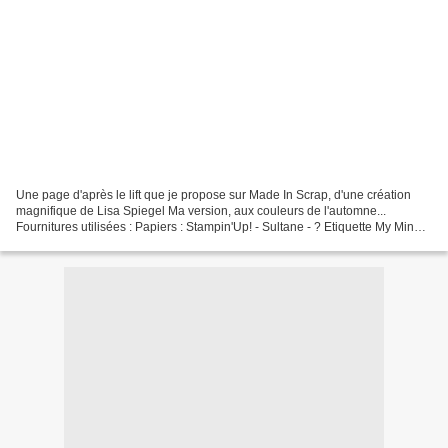
Une page d'après le lift que je propose sur Made In Scrap, d'une création
magnifique de Lisa Spiegel Ma version, aux couleurs de l'automne...
Fournitures utilisées : Papiers : Stampin'Up! - Sultane - ? Etiquette My Mind's
Eye Sticker 3D "Papillon" K and...