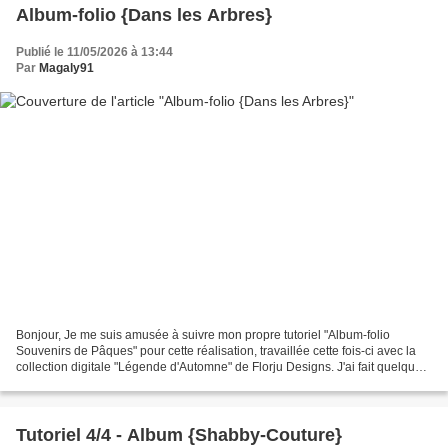
Album-folio {Dans les Arbres}
Publié le 11/05/2026 à 13:44
Par
Magaly91
Bonjour, Je me suis amusée à suivre mon propre tutoriel "Album-folio
Souvenirs de Pâques" pour cette réalisation, travaillée cette fois-ci avec la
collection digitale "Légende d'Automne" de Florju Designs. J'ai fait quelques
adaptations, notamment pour...
Tutoriel 4/4 - Album {Shabby-Couture}