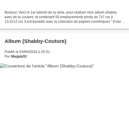
Bonjour, Voici le 1er tutoriel de la série, pour réaliser mon album shabby
avec de la couture, et contenant 50 emplacements photo de 7x7 cm à
13,5x12 cm. Il est travaillé avec la collection de papiers numériques " Eclat
Botanique " créée par Aude de la...
Album {Shabby-Couture}
Publié le 03/05/2026 à 20:51
Par
Magaly91