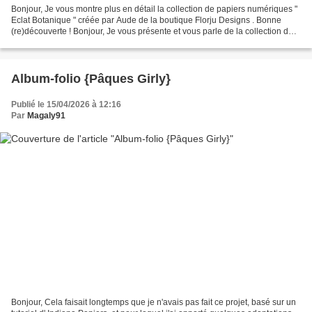
Bonjour, Je vous montre plus en détail la collection de papiers numériques "
Eclat Botanique " créée par Aude de la boutique Florju Designs . Bonne
(re)découverte ! Bonjour, Je vous présente et vous parle de la collection de
papiers numériques "Eclat...
Album-folio {Pâques Girly}
Publié le 15/04/2026 à 12:16
Par
Magaly91
Bonjour, Cela faisait longtemps que je n'avais pas fait ce projet, basé sur un