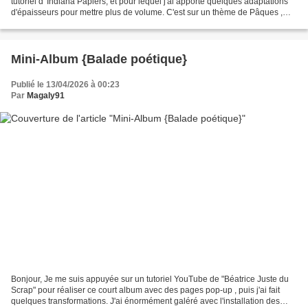
tutoriel d' Indiana Papiers, et pour lequel j'ai apporté quelques adaptations
d'épaisseurs pour mettre plus de volume. C'est sur un thème de Pâques ,
avec un mélange de différentes...
Mini-Album {Balade poétique}
Publié le 13/04/2026 à 00:23
Par
Magaly91
Bonjour, Je me suis appuyée sur un tutoriel YouTube de "Béatrice Juste du
Scrap" pour réaliser ce court album avec des pages pop-up , puis j'ai fait
quelques transformations. J'ai énormément galéré avec l'installation des