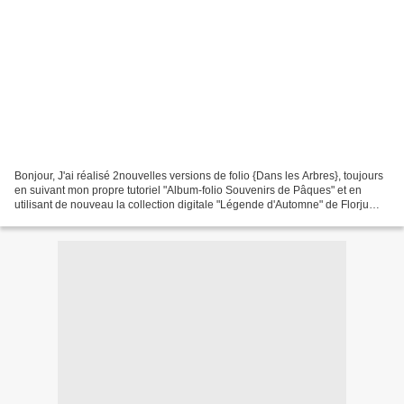
Bonjour, J'ai réalisé 2nouvelles versions de folio {Dans les Arbres}, toujours
en suivant mon propre tutoriel "Album-folio Souvenirs de Pâques" et en
utilisant de nouveau la collection digitale "Légende d'Automne" de Florju
Designs. J'ai complété, ici...