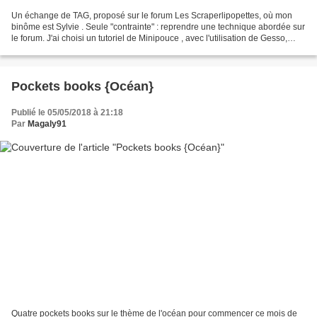
Un échange de TAG, proposé sur le forum Les Scraperlipopettes, où mon
binôme est Sylvie . Seule "contrainte" : reprendre une technique abordée sur
le forum. J'ai choisi un tutoriel de Minipouce , avec l'utilisation de Gesso,
d'encres, de masking tape,...
Pockets books {Océan}
Publié le 05/05/2018 à 21:18
Par
Magaly91
Quatre pockets books sur le thème de l'océan pour commencer ce mois de