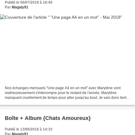
Publié le 06/07/2018 à 16:40
Par
Magaly91
Nos échanges mensuels "Une page A4 en un mot" avec Marylène vont
malheureusement s'interrompre pour le restant de l'année, Marylène
manquant cruellement de temps pour aller jusqu'au bout. Je vais donc tenter
de m'astreindre, avec plaisir, à continuer...
Boîte + Album {Chats Amoureux}
Publié le 13/06/2018 à 14:10
Par
Magaly91