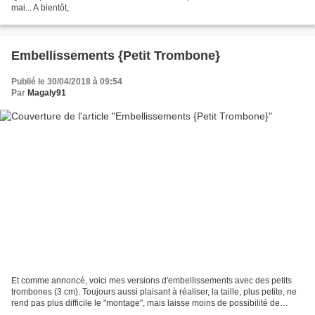
mai... A bientôt,
Embellissements {Petit Trombone}
Publié le 30/04/2018 à 09:54
Par
Magaly91
Et comme annoncé, voici mes versions d'embellissements avec des petits
trombones (3 cm). Toujours aussi plaisant à réaliser, la taille, plus petite, ne
rend pas plus difficile le "montage", mais laisse moins de possibilité de
décoration, notamment pour...