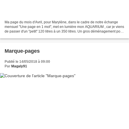
Ma page du mois d'Avril, pour Marylène, dans le cadre de notre échange
mensuel "Une page en 1 mot", met en lumière mon AQUARIUM , car je viens
de passer d'un "petit" 120 litres à un 350 litres. Un gros déménagement pour
ses quelques locataires... et beaucoup...
Marque-pages
Publié le 14/05/2018 à 09:00
Par
Magaly91