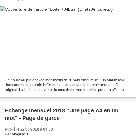
Un nouveau projet avec mes motifs de "Chats Amoureux" : un album lové
dans une belle grande boîte en bois au couvercle bombé pour un effet
original. La boîte, recouverte de mouchoirs vernis-collés pour un effet de
"drapé" et travaillée ensuite aux peintures-cires...
Echange mensuel 2018 "Une page A4 en un
mot" - Page de garde
Publié le 22/05/2018 à 09:00
Par
Magaly91