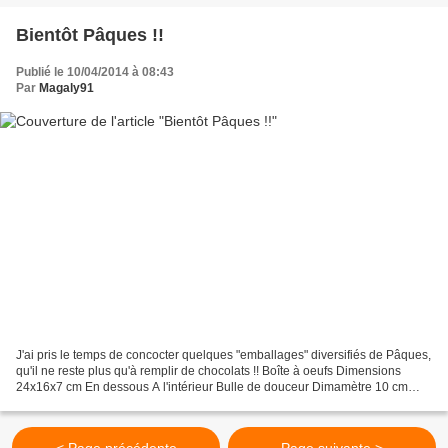
Bientôt Pâques !!
Publié le 10/04/2014 à 08:43
Par
Magaly91
J'ai pris le temps de concocter quelques "emballages" diversifiés de Pâques,
qu'il ne reste plus qu'à remplir de chocolats !! Boîte à oeufs Dimensions
24x16x7 cm En dessous A l'intérieur Bulle de douceur Dimamètre 10 cm
Petit sac en tissu 100% coton -...