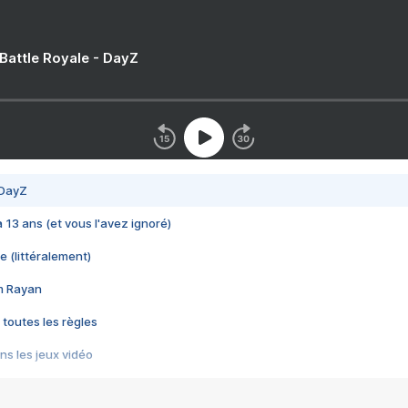
 Battle Royale - DayZ
 DayZ
 a 13 ans (et vous l'avez ignoré)
e (littéralement)
im Rayan
 toutes les règles
s les jeux vidéo
us choquant de Rockstar ? - Le scandale BULLY