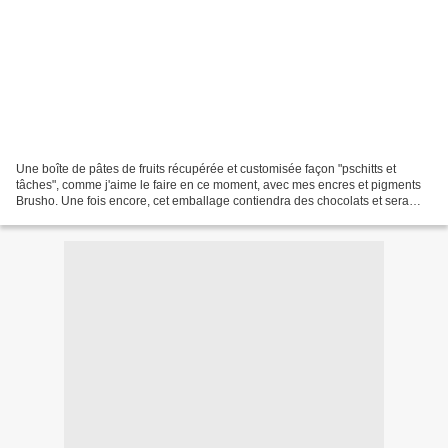
Une boîte de pâtes de fruits récupérée et customisée façon "pschitts et
tâches", comme j'aime le faire en ce moment, avec mes encres et pigments
Brusho. Une fois encore, cet emballage contiendra des chocolats et sera
offert. Au dos J'espère que les destinataires...