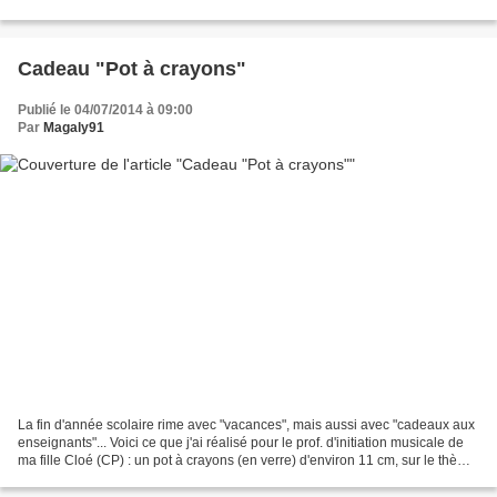
mot-souvenir au recto...
Cadeau "Pot à crayons"
Publié le 04/07/2014 à 09:00
Par
Magaly91
La fin d'année scolaire rime avec "vacances", mais aussi avec "cadeaux aux
enseignants"... Voici ce que j'ai réalisé pour le prof. d'initiation musicale de
ma fille Cloé (CP) : un pot à crayons (en verre) d'environ 11 cm, sur le thème
de la musique. Les...