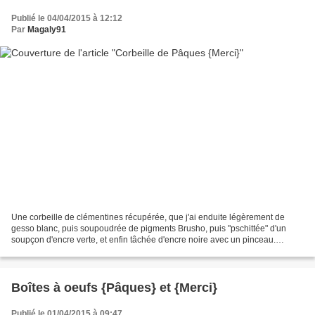
Publié le 04/04/2015 à 12:12
Par
Magaly91
Une corbeille de clémentines récupérée, que j'ai enduite légèrement de
gesso blanc, puis soupoudrée de pigments Brusho, puis "pschittée" d'un
soupçon d'encre verte, et enfin tâchée d'encre noire avec un pinceau.
L'intérieur est recouvert d'un ruban découpé...
Boîtes à oeufs {Pâques} et {Merci}
Publié le 01/04/2015 à 09:47